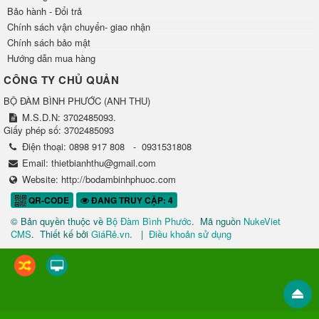
Bảo hành - Đổi trả
Chính sách vận chuyển- giao nhận
Chính sách bảo mật
Hướng dẫn mua hàng
CÔNG TY CHỦ QUẢN
BỘ ĐÀM BÌNH PHƯỚC
(
ANH THU
)
M.S.D.N: 3702485093.
Giấy phép số: 3702485093
Điện thoại:
0898 917 808
-
0931531808
Email:
thietbianhthu@gmail.com
Website:
http://bodambinhphuoc.com
QR-CODE
ĐANG TRUY CẬP: 4
© Bản quyền thuộc về
Bộ Đàm Bình Phước
.
Mã nguồn
NukeViet
CMS
.
Thiết kế bởi
GiáRẻ.vn
.
|
Điều khoản sử dụng