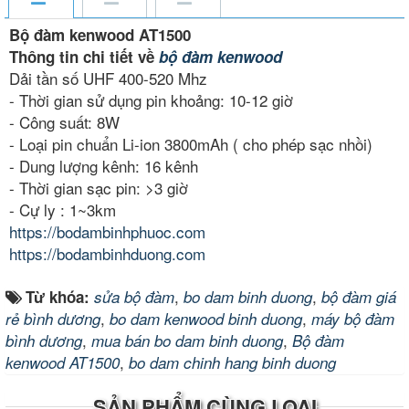
Bộ đàm kenwood AT1500
Thông tin chi tiết về
bộ đàm kenwood
Dải tần số UHF 400-520 Mhz
- Thời gian sử dụng pin khoảng: 10-12 giờ
- Công suất: 8W
- Loại pin chuẩn Li-ion 3800mAh ( cho phép sạc nhồi)
- Dung lượng kênh: 16 kênh
- Thời gian sạc pin: >3 giờ
- Cự ly : 1~3km
https://bodambinhphuoc.com
https://bodambinhduong.com
,
,
Từ khóa:
sửa bộ đàm
bo dam binh duong
bộ đàm giá
,
,
rẻ bình dương
bo dam kenwood binh duong
máy bộ đàm
,
,
bình dương
mua bán bo dam binh duong
Bộ đàm
,
kenwood AT1500
bo dam chinh hang binh duong
SẢN PHẨM CÙNG LOẠI