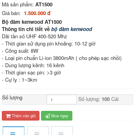
Mã sản phẩm:
AT1500
Giá bán:
1.500.000 đ
Bộ đàm kenwood AT1500
Thông tin chi tiết về
bộ đàm kenwood
Dải tần số UHF 400-520 Mhz
- Thời gian sử dụng pin khoảng: 10-12 giờ
- Công suất: 8W
- Loại pin chuẩn Li-ion 3800mAh ( cho phép sạc nhồi)
- Dung lượng kênh: 16 kênh
- Thời gian sạc pin: >3 giờ
- Cự ly : 1~3km
Số lượng
Số lượng:
Cái
100
Thêm vào giỏ
Mua ngay