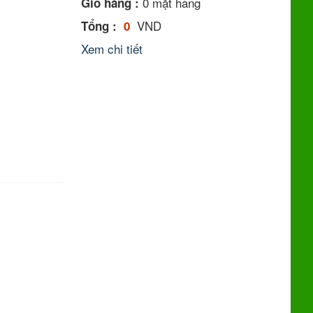
0
mặt hàng
Giỏ hàng :
VND
Tổng :
0
Xem chi tiết