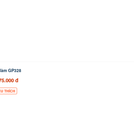
 đàm GP328
75.000 đ
ÊU THÍCH