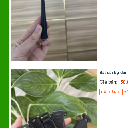
Bát cài bộ đà
Giá bán:
50.
ĐẶT HÀNG
Y