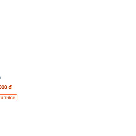
m
000 đ
ÊU THÍCH