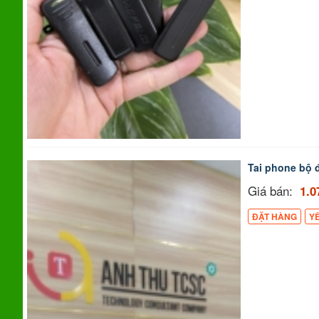
Tai phone bộ
Giá bán:
1.0
ĐẶT HÀNG
Y