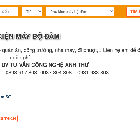
KIỆN MÁY BỘ ĐÀM
 quán ăn, công trường, nhà máy, đi phượt,.. Liên hệ em để 
miễn phí
 DV TƯ VẤN CÔNG NGHỆ ANH THƯ
 – 0898 917 808- 0937 804 808 – 0931 983 808
àm 5G
ÊU THÍCH