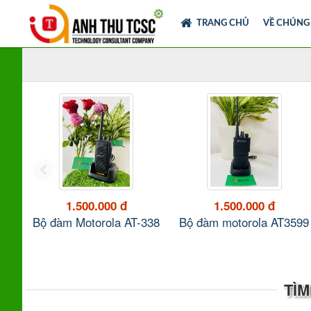
TRANG CHỦ
VỀ CHÚNG
1.500.000 đ
1.500.000 đ
68
Bộ đàm Motorola AT-338
Bộ đàm motorola AT3599
TÌM