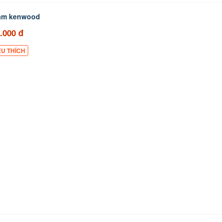
đàm kenwood
.000 đ
ÊU THÍCH