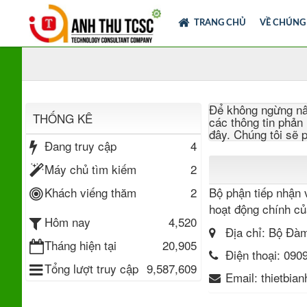
TRANG CHỦ
VỀ CHÚNG
Để không ngừng nâ
THỐNG KÊ
các thông tin phản 
đây. Chúng tôi sẽ 
Đang truy cập
4
Máy chủ tìm kiếm
2
Khách viếng thăm
2
Bộ phận tiếp nhận v
hoạt động chính c
4,520
Hôm nay
Địa chỉ:
Bộ Đàm
Tháng hiện tại
20,905
Điện thoại:
0909
Tổng lượt truy cập
9,587,609
Email:
thietbia