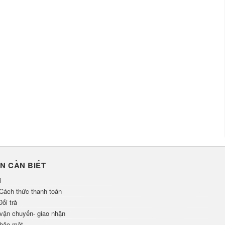
N CẦN BIẾT
i
Cách thức thanh toán
ổi trả
vận chuyển- giao nhận
 bảo mật