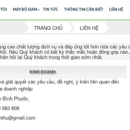
 TÔI
MÁY BỘ ĐÀM
▼
TIN TỨC
THÔNG TIN CẦN BIẾT
LIÊN HỆ
TRANG CHỦ
LIÊN HỆ
ng cao chất lượng dịch vụ và đáp ứng tốt hơn nữa các yêu
hồi. Nếu Quý khách có bất kỳ thắc mắc hoặc đóng góp nào, xi
phản hồi lại Quý khách trong thời gian sớm nhất.
KINH DOANH
à giải quyết các yêu cầu, đề nghị, ý kiến liên quan đến
ủa doanh nghiệp
 Bình Phước.
 583 808
nhthu@gmail.com