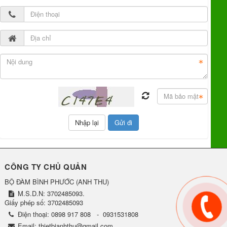
CÔNG TY CHỦ QUẢN
BỘ ĐÀM BÌNH PHƯỚC
(
ANH THU
)
M.S.D.N: 3702485093.
Giấy phép số: 3702485093
Điện thoại:
0898 917 808
-
0931531808
Email:
thietbianhthu@gmail.com