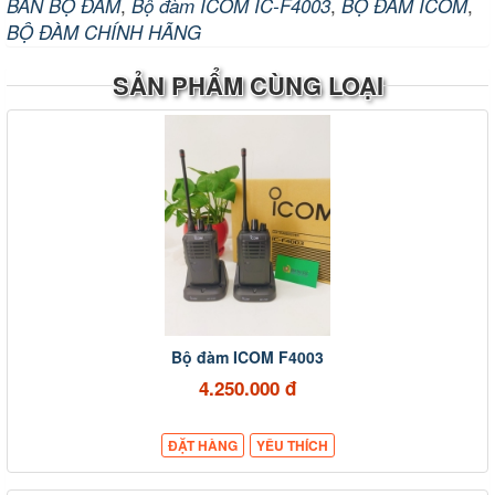
,
,
,
BÁN BỘ ĐÀM
Bộ đàm ICOM IC-F4003
BỘ ĐÀM ICOM
BỘ ĐÀM CHÍNH HÃNG
SẢN PHẨM CÙNG LOẠI
Bộ đàm ICOM F4003
4.250.000 đ
ĐẶT HÀNG
YÊU THÍCH