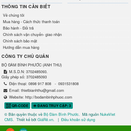
THÔNG TIN CẦN BIẾT
Về chúng tôi
Mua hàng - Cách thức thanh toán
Bảo hành - Đổi trả
Chính sách vận chuyển- giao nhận
Chính sách bảo mật
Hướng dẫn mua hàng
CÔNG TY CHỦ QUẢN
BỘ ĐÀM BÌNH PHƯỚC
(
ANH THU
)
M.S.D.N: 3702485093.
Giấy phép số: 3702485093
Điện thoại:
0898 917 808
-
0931531808
Email:
thietbianhthu@gmail.com
Website:
http://bodambinhphuoc.com
QR-CODE
ĐANG TRUY CẬP: 3
© Bản quyền thuộc về
Bộ Đàm Bình Phước
.
Mã nguồn
NukeViet
CMS
.
Thiết kế bởi
GiáRẻ.vn
.
|
Điều khoản sử dụng