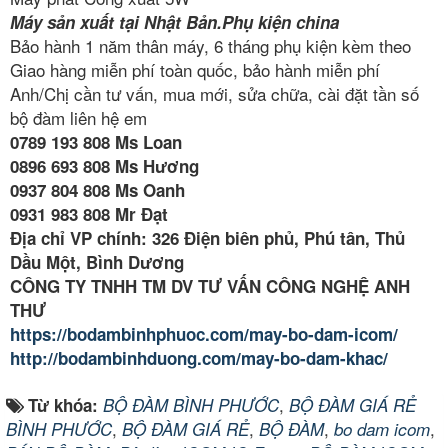
Máy sản xuất tại Nhật Bản.Phụ kiện china
Bảo hành 1 năm thân máy, 6 tháng phụ kiện kèm theo
Giao hàng miễn phí toàn quốc, bảo hành miễn phí
Anh/Chị cần tư vấn, mua mới, sửa chữa, cài đặt tần số
bộ đàm liên hệ em
0789 193 808 Ms Loan
0896 693 808 Ms Hương
0937 804 808 Ms Oanh
0931 983 808 Mr Đạt
Địa chỉ VP chính: 326 Điện biên phủ, Phú tân, Thủ
Dầu Một, Bình Dương
CÔNG TY TNHH TM DV TƯ VẤN CÔNG NGHỆ ANH
THƯ
https://bodambinhphuoc.com/may-bo-dam-icom/
http://bodambinhduong.com/may-bo-dam-khac/
,
Từ khóa:
BỘ ĐÀM BÌNH PHƯỚC
BỘ ĐÀM GIÁ RẺ
,
,
,
,
BÌNH PHƯỚC
BỘ ĐÀM GIÁ RẺ
BỘ ĐÀM
bo dam icom