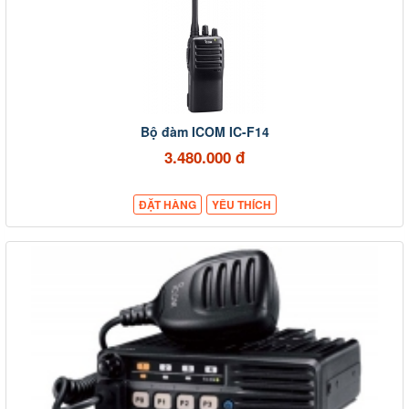
Bộ đàm ICOM IC-F14
3.480.000 đ
ĐẶT HÀNG
YÊU THÍCH