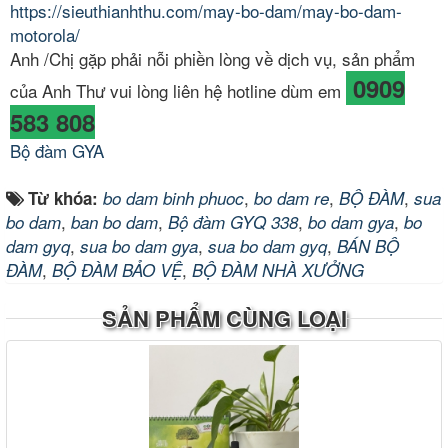
https://sieuthianhthu.com/may-bo-dam/may-bo-dam-
motorola/
Anh /Chị gặp phải nỗi phiền lòng về dịch vụ, sản phẩm
0909
của Anh Thư vui lòng liên hệ hotline dùm em
583 808
Bộ đàm GYA
,
,
,
Từ khóa:
bo dam binh phuoc
bo dam re
BỘ ĐÀM
sua
,
,
,
,
bo dam
ban bo dam
Bộ đàm GYQ 338
bo dam gya
bo
,
,
,
dam gyq
sua bo dam gya
sua bo dam gyq
BÁN BỘ
,
,
ĐÀM
BỘ ĐÀM BẢO VỆ
BỘ ĐÀM NHÀ XƯỞNG
SẢN PHẨM CÙNG LOẠI