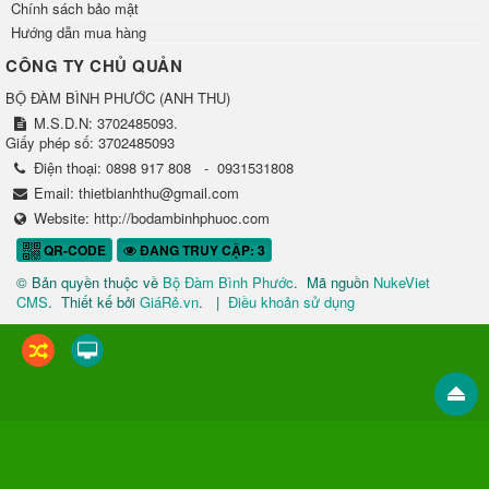
Chính sách bảo mật
Hướng dẫn mua hàng
CÔNG TY CHỦ QUẢN
BỘ ĐÀM BÌNH PHƯỚC
(
ANH THU
)
M.S.D.N: 3702485093.
Giấy phép số: 3702485093
Điện thoại:
0898 917 808
-
0931531808
Email:
thietbianhthu@gmail.com
Website:
http://bodambinhphuoc.com
QR-CODE
ĐANG TRUY CẬP: 3
© Bản quyền thuộc về
Bộ Đàm Bình Phước
.
Mã nguồn
NukeViet
CMS
.
Thiết kế bởi
GiáRẻ.vn
.
|
Điều khoản sử dụng