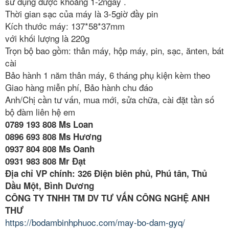
sử dụng được khoảng 1-2ngày .
Thời gian sạc của máy là 3-5giờ đầy pin
Kích thước máy: 137*58*37mm
với khối lượng là 220g
Trọn bộ bao gồm: thân máy, hộp máy, pin, sạc, ănten, bát
cài
Bảo hành 1 năm thân máy, 6 tháng phụ kiện kèm theo
Giao hàng miễn phí, Bảo hành chu đáo
Anh/Chị cần tư vấn, mua mới, sửa chữa, cài đặt tần số
bộ đàm liên hệ em
0789 193 808 Ms Loan
0896 693 808 Ms Hương
0937 804 808 Ms Oanh
0931 983 808 Mr Đạt
Địa chỉ VP chính: 326 Điện biên phủ, Phú tân, Thủ
Dầu Một, Bình Dương
CÔNG TY TNHH TM DV TƯ VẤN CÔNG NGHỆ ANH
THƯ
https://bodambinhphuoc.com/may-bo-dam-gyq/