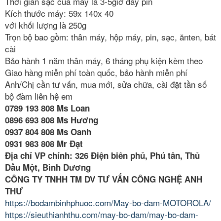
Thời gian sạc của máy là 3-5giờ đầy pin
Kích thước máy: 59x 140x 40
với khối lượng là 250g
Trọn bộ bao gồm: thân máy, hộp máy, pin, sạc, ănten, bát
cài
Bảo hành 1 năm thân máy, 6 tháng phụ kiện kèm theo
Giao hàng miễn phí toàn quốc, bảo hành miễn phí
Anh/Chị cần tư vấn, mua mới, sửa chữa, cài đặt tần số
bộ đàm liên hệ em
0789 193 808 Ms Loan
0896 693 808 Ms Hương
0937 804 808 Ms Oanh
0931 983 808 Mr Đạt
Địa chỉ VP chính: 326 Điện biên phủ, Phú tân, Thủ
Dầu Một, Bình Dương
CÔNG TY TNHH TM DV TƯ VẤN CÔNG NGHỆ ANH
THƯ
https://bodambinhphuoc.com/May-bo-dam-MOTOROLA/
https://sieuthianhthu.com/may-bo-dam/may-bo-dam-