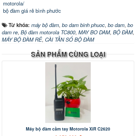
motorola/
bộ đàm giá rẻ bình phước
,
,
,
Từ khóa:
máy bộ đàm
bo dam binh phuoc
bo dam
bo
,
,
,
,
dam re
Bộ đàm motorola TC800
MAY BO DAM
BỘ ĐÀM
,
MÁY BỘ ĐÀM RẺ
CÀI TẦN SỐ BỘ ĐÀM
SẢN PHẨM CÙNG LOẠI
Máy bộ đàm cầm tay Motorola XiR C2620