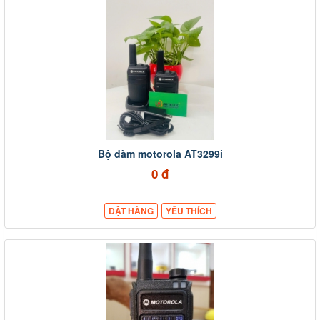
Bộ đàm motorola AT3299i
0 đ
ĐẶT HÀNG
YÊU THÍCH