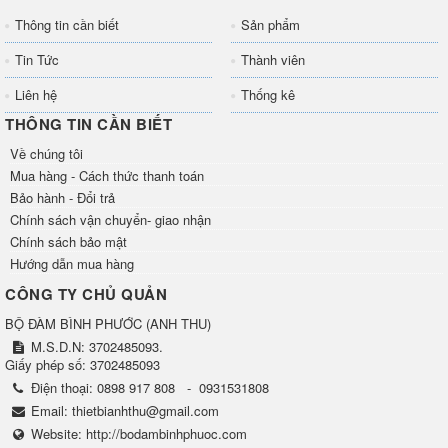
Thông tin cần biết
Sản phẩm
Tin Tức
Thành viên
Liên hệ
Thống kê
THÔNG TIN CẦN BIẾT
Về chúng tôi
Mua hàng - Cách thức thanh toán
Bảo hành - Đổi trả
Chính sách vận chuyển- giao nhận
Chính sách bảo mật
Hướng dẫn mua hàng
CÔNG TY CHỦ QUẢN
BỘ ĐÀM BÌNH PHƯỚC
(
ANH THU
)
M.S.D.N: 3702485093.
Giấy phép số: 3702485093
Điện thoại:
0898 917 808
-
0931531808
Email:
thietbianhthu@gmail.com
Website:
http://bodambinhphuoc.com