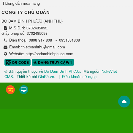
Hướng dẫn mua hàng
CÔNG TY CHỦ QUẢN
BỘ ĐÀM BÌNH PHƯỚC
(
ANH THU
)
M.S.D.N: 3702485093.
Giấy phép số: 3702485093
Điện thoại:
0898 917 808
-
0931531808
Email:
thietbianhthu@gmail.com
Website:
http://bodambinhphuoc.com
QR-CODE
ĐANG TRUY CẬP: 1
© Bản quyền thuộc về
Bộ Đàm Bình Phước
.
Mã nguồn
NukeViet
CMS
.
Thiết kế bởi
GiáRẻ.vn
.
|
Điều khoản sử dụng