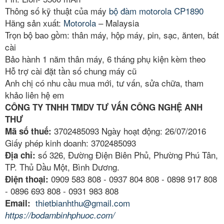
Thông số kỹ thuật của máy
bộ đàm motorola CP1890
Hãng sản xuất:
Motorola
– Malaysia
Trọn bộ bao gồm: thân máy, hộp máy, pin, sạc, ănten, bát
cài
Bảo hành 1 năm thân máy, 6 tháng phụ kiện kèm theo
Hỗ trợ cài đặt tần số chung máy cũ
Anh chị có nhu cầu mua mới, tư vấn, sửa chữa, tham
khảo liên hệ em
CÔNG TY TNHH TMDV TƯ VẤN CÔNG NGHỆ ANH
THƯ
3702485093 Ngày hoạt động: 26/07/2016
Mã số thuế:
Giấy phép kinh doanh: 3702485093
số 326, Đường Điện Biên Phủ, Phường Phú Tân,
Địa chỉ:
TP. Thủ Dầu Một, Bình Dương.
0909 583 808 - 0937 804 808 - 0898 917 808
Điện thoại:
- 0896 693 808 - 0931 983 808
thietbianhthu@gmail.com
Email:
https://bodambinhphuoc.com/