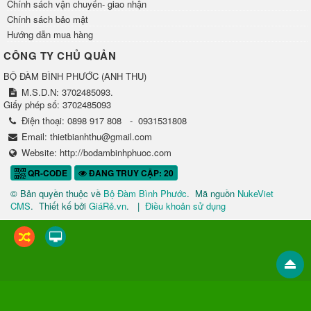
Chính sách vận chuyển- giao nhận
Chính sách bảo mật
Hướng dẫn mua hàng
CÔNG TY CHỦ QUẢN
BỘ ĐÀM BÌNH PHƯỚC
(
ANH THU
)
M.S.D.N: 3702485093.
Giấy phép số: 3702485093
Điện thoại:
0898 917 808
-
0931531808
Email:
thietbianhthu@gmail.com
Website:
http://bodambinhphuoc.com
QR-CODE
ĐANG TRUY CẬP: 20
© Bản quyền thuộc về
Bộ Đàm Bình Phước
.
Mã nguồn
NukeViet
CMS
.
Thiết kế bởi
GiáRẻ.vn
.
|
Điều khoản sử dụng