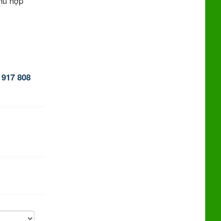
hù hợp
 917 808