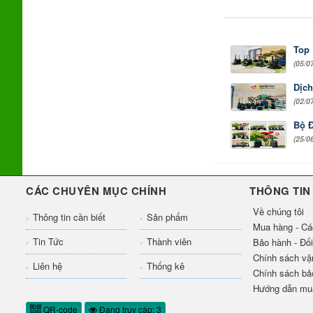
Top 
(05/0
Dịch
(02/0
Bộ Đ
(25/0
CÁC CHUYÊN MỤC CHÍNH
THÔNG TIN
Về chúng tôi
Thông tin cần biết
Sản phẩm
Mua hàng - Cá
Tin Tức
Thành viên
Bảo hành - Đổi
Chính sách vậ
Liên hệ
Thống kê
Chính sách bả
Hướng dẫn mu
QR-code
Đang truy cập: 3