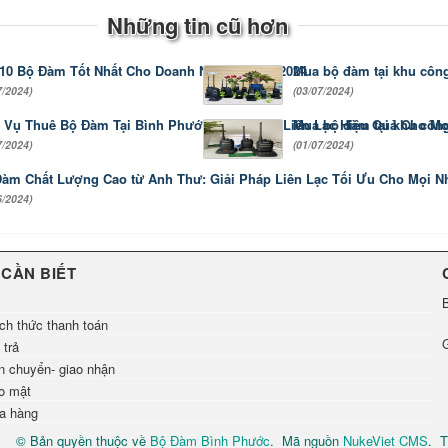
Những tin cũ hơn
10 Bộ Đàm Tốt Nhất Cho Doanh Nghiệp Năm 2024
Mua bộ đàm tại khu côn
7/2024)
(03/07/2024)
 Vụ Thuê Bộ Đàm Tại Bình Phước: Giải Pháp Liên Lạc Hiệu Quả Cho M
Mua bộ đàm tại khu côn
7/2024)
(01/07/2024)
àm Chất Lượng Cao từ Anh Thư: Giải Pháp Liên Lạc Tối Ưu Cho Mọi N
6/2024)
 CẦN BIẾT
ch thức thanh toán
 trả
n chuyển- giao nhận
o mật
a hàng
© Bản quyền thuộc về
Bộ Đàm Bình Phước
.
Mã nguồn
NukeViet CMS
.
T