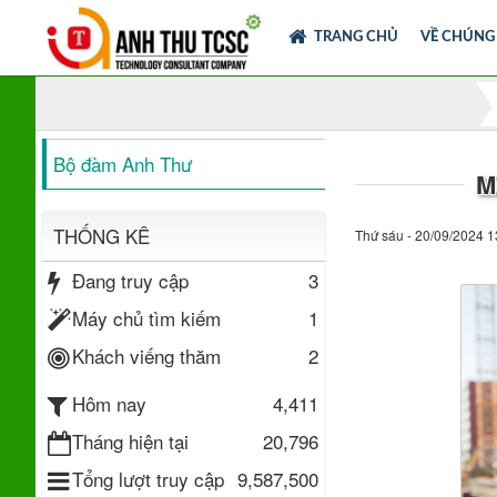
TRANG CHỦ
VỀ CHÚNG
Bộ đàm Anh Thư
M
THỐNG KÊ
Thứ sáu - 20/09/2024 1
Đang truy cập
3
Máy chủ tìm kiếm
1
Khách viếng thăm
2
4,411
Hôm nay
Tháng hiện tại
20,796
Tổng lượt truy cập
9,587,500