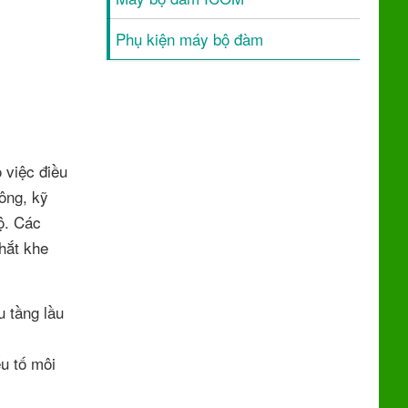
Phụ kiện máy bộ đàm
 việc điều
ông, kỹ
ộ. Các
hắt khe
u tầng lầu
u tố môi