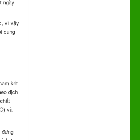
ột ngày
c, vì vậy
ôi cung
 cam kết
heo dịch
 chất
CO) và
, đừng