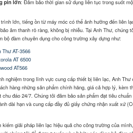
: Đảm bảo thời gian sử dụng liên tục trong suốt m
 pin lớn
trình lớn, tiếng ồn từ máy móc có thể ảnh hưởng đến liên lạ
ảo âm thanh rõ ràng, không bị nhiễu. Tại Anh Thư, chúng t
m bộ đàm chuyên dụng cho công trường xây dựng như:
 Thư AT-3566
orola AT 6500
nwood AT566
h nghiệm trong lĩnh vực cung cấp thiết bị liên lạc, Anh Thư
ch hàng những sản phẩm chính hãng, giá cả hợp lý, kèm t
ật chu đáo 24/7. Chúng tôi đảm bảo sản phẩm đạt tiêu chuẩn
ành dài hạn và cung cấp đầy đủ giấy chứng nhận xuất xứ (
 kiếm giải pháp liên lạc hiệu quả cho công trường của mình