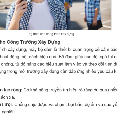
bộ đàm cho công trình xây dựng
ho Công Trường Xây Dựng
rình xây dựng, máy bộ đàm là thiết bị quan trọng để đảm bảo
 hoạt động một cách hiệu quả. Bộ đàm giúp các đội ngũ thi c
 chóng, từ đó nâng cao hiệu suất làm việc và theo dõi tiến đ
ụng trong môi trường xây dựng cần đáp ứng nhiều yêu cầu k
: Có khả năng truyền tín hiệu rõ ràng dù qua nhiề
n lạc rộng
cách xa.
: Chống chịu được va chạm, bụi bẩn, độ ẩm và các yế
t trội
 nghiệt.