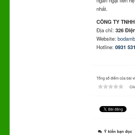
ngần ngại liên h
nhất.
CÔNG TY TNHH
Địa chỉ:
326 Điệ
Website:
bodamb
Hotline:
0931 53
Tổng số điểm của bài vi
Cli
Ý kiến bạn đọc