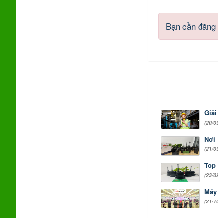
Bạn cần đăng 
Giải
(20/0
Nơi 
(21/0
Top 
(23/0
Máy 
(21/1