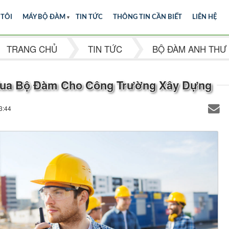
 TÔI
MÁY BỘ ĐÀM
▼
TIN TỨC
THÔNG TIN CẦN BIẾT
LIÊN HỆ
TRANG CHỦ
TIN TỨC
BỘ ĐÀM ANH THƯ
ua Bộ Đàm Cho Công Trường Xây Dựng
3:44