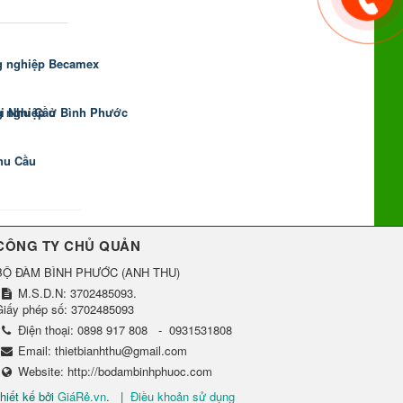
g nghiệp Becamex
ọi Nhu Cầu
g nghiệp ở Bình Phước
hu Cầu
CÔNG TY CHỦ QUẢN
BỘ ĐÀM BÌNH PHƯỚC
(
ANH THU
)
M.S.D.N: 3702485093.
Giấy phép số: 3702485093
Điện thoại:
0898 917 808
-
0931531808
Email:
thietbianhthu@gmail.com
Website:
http://bodambinhphuoc.com
hiết kế bởi
GiáRẻ.vn
.
|
Điều khoản sử dụng